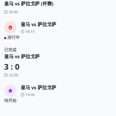
皇马 vs 萨拉戈萨 (杯赛)
20:45
皇马 vs 萨拉戈萨
18:15
进行中
已完成
皇马 vs 萨拉戈萨
3 : 0
22:30
皇马 vs 萨拉戈萨
19:00
待开始