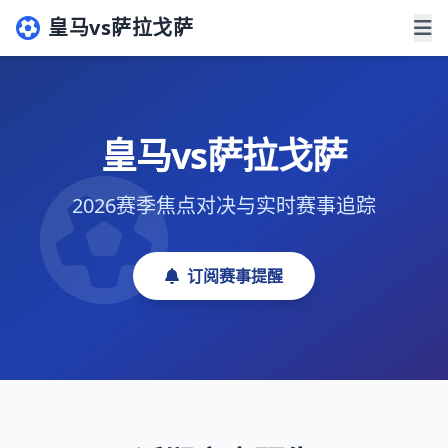
皇马vs萨拉戈萨
皇马vs萨拉戈萨
2026赛季焦点对决与实时赛事追踪
订阅赛事提醒